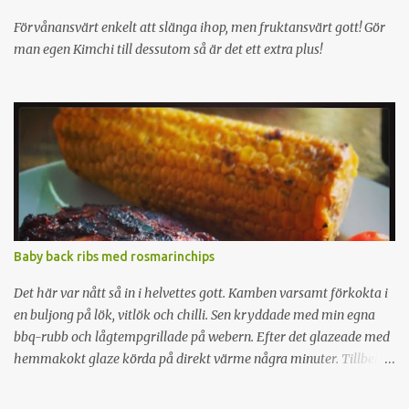
Förvånansvärt enkelt att slänga ihop, men fruktansvärt gott! Gör
man egen Kimchi till dessutom så är det ett extra plus!
Baby back ribs med rosmarinchips
Det här var nått så in i helvettes gott. Kamben varsamt förkokta i
en buljong på lök, vitlök och chilli. Sen kryddade med min egna
bbq-rubb och lågtempgrillade på webern. Efter det glazeade med
hemmakokt glaze körda på direkt värme några minuter. Tillbehör
var tunt skivad potatis friterad och kryddad med rosmarinsalt. En
rejäl köttkoma var resultatet.